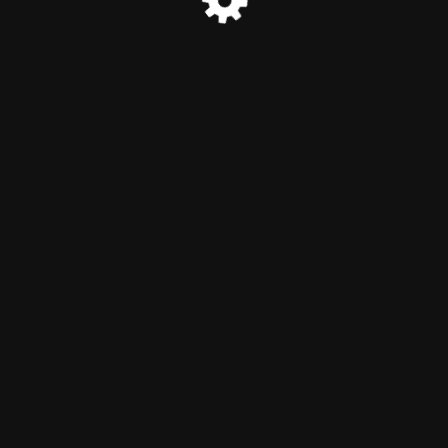
© Autogetest.nl 2026